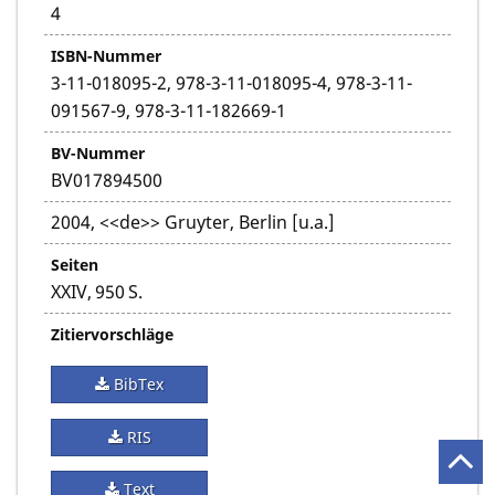
4
ISBN-Nummer
3-11-018095-2, 978-3-11-018095-4, 978-3-11-
091567-9, 978-3-11-182669-1
BV-Nummer
BV017894500
2004, <<de>> Gruyter, Berlin [u.a.]
Seiten
XXIV, 950 S.
Zitiervorschläge
BibTex
RIS
Text