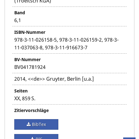
(Troeltsch KGA)
Band
6,1
ISBN-Nummer
978-3-11-026158-5, 978-3-11-026159-2, 978-3-
11-037063-8, 978-3-11-916673-7
BV-Nummer
BV041781924
2014, <<de>> Gruyter, Berlin [u.a.]
Seiten
XX, 859 S.
Zitiervorschläge
BibTex