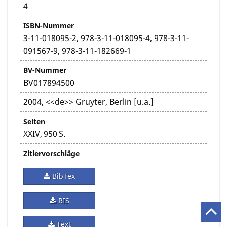
4
ISBN-Nummer
3-11-018095-2, 978-3-11-018095-4, 978-3-11-
091567-9, 978-3-11-182669-1
BV-Nummer
BV017894500
2004, <<de>> Gruyter, Berlin [u.a.]
Seiten
XXIV, 950 S.
Zitiervorschläge
BibTex
RIS
Text